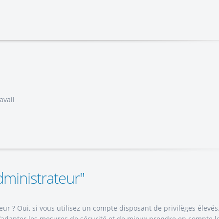
avail
dministrateur"
ur ? Oui, si vous utilisez un compte disposant de privilèges élevés
’adapter les mesures de sécurité et de mieux prendre en compte l