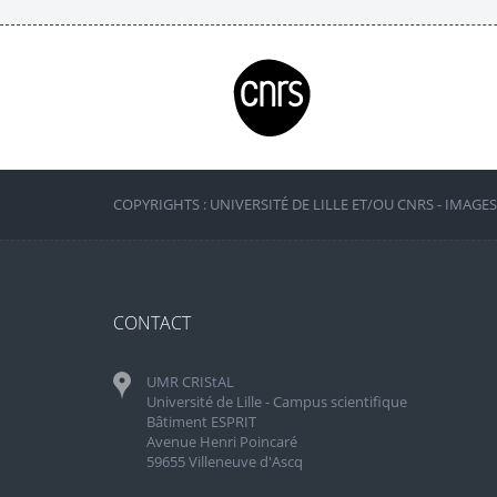
COPYRIGHTS : UNIVERSITÉ DE LILLE ET/OU CNRS - IMAGE
CONTACT
UMR CRIStAL
Université de Lille - Campus scientifique
Bâtiment ESPRIT
Avenue Henri Poincaré
59655 Villeneuve d'Ascq