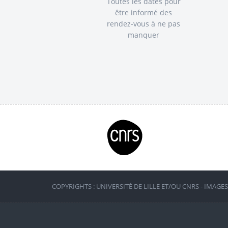
Toutes les dates pour
être informé des
rendez-vous à ne pas
manquer
COPYRIGHTS : UNIVERSITÉ DE LILLE ET/OU CNRS - IMAGE