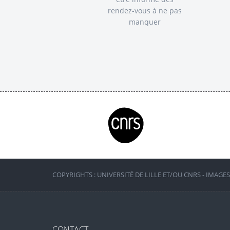
rendez-vous à ne pas
manquer
COPYRIGHTS : UNIVERSITÉ DE LILLE ET/OU CNRS - IMAGE
CONTACT