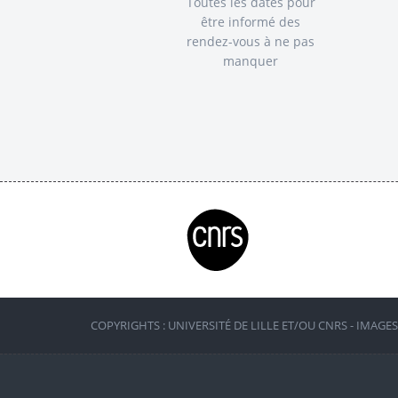
Toutes les dates pour
être informé des
rendez-vous à ne pas
manquer
COPYRIGHTS : UNIVERSITÉ DE LILLE ET/OU CNRS - IMAGE