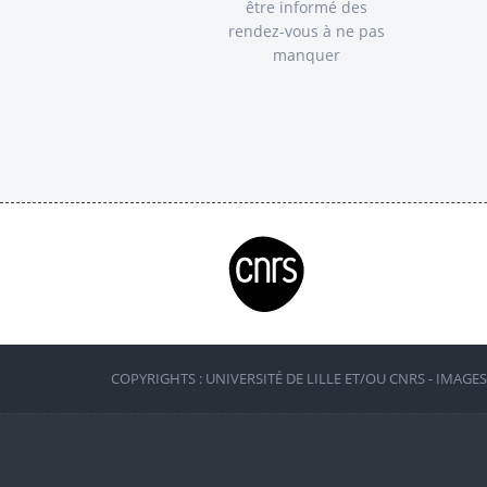
être informé des
rendez-vous à ne pas
manquer
COPYRIGHTS : UNIVERSITÉ DE LILLE ET/OU CNRS - IMAGE