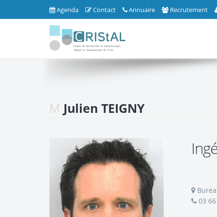
Agenda
Contact
Annuaire
Recrutement
M
Julien TEIGNY
Ing
Bureau
03 66