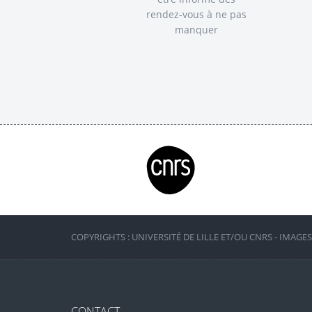
rendez-vous à ne pas
manquer
COPYRIGHTS : UNIVERSITÉ DE LILLE ET/OU CNRS - IMAGE
CONTACT