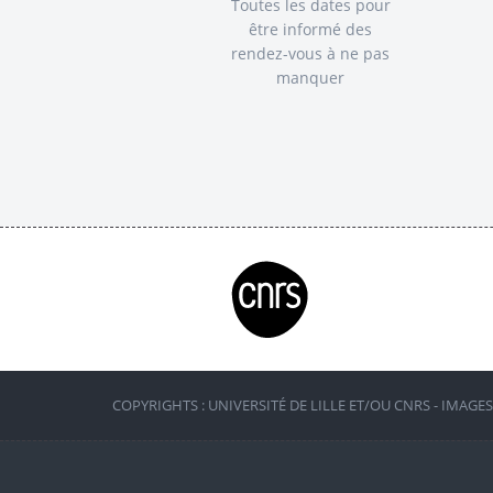
Toutes les dates pour
être informé des
rendez-vous à ne pas
manquer
COPYRIGHTS : UNIVERSITÉ DE LILLE ET/OU CNRS - IMAGE