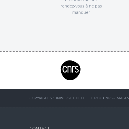
rendez-vous à ne pas
manquer
COPYRIGHTS : UNIVERSITÉ DE LILLE ET/OU CNRS - IMAGE
CONTACT