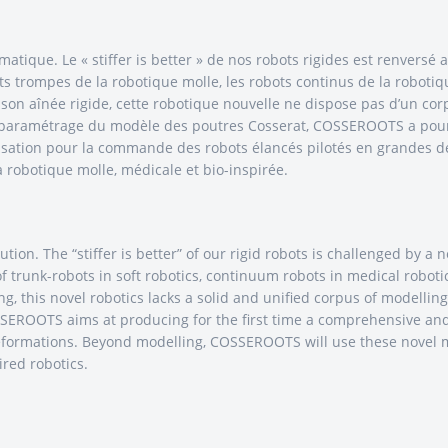
atique. Le « stiffer is better » de nos robots rigides est renversé 
 trompes de la robotique molle, les robots continus de la roboti
son aînée rigide, cette robotique nouvelle ne dispose pas d’un cor
paramétrage du modèle des poutres Cosserat, COSSEROOTS a pour 
isation pour la commande des robots élancés pilotés en grandes dé
robotique molle, médicale et bio-inspirée.
tion. The “stiffer is better” of our rigid robots is challenged by a
 of trunk-robots in soft robotics, continuum robots in medical robot
ing, this novel robotics lacks a solid and unified corpus of modelling
OSSEROOTS aims at producing for the first time a comprehensive a
deformations. Beyond modelling, COSSEROOTS will use these novel m
ired robotics.