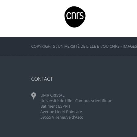
COPYRIGHTS : UNIVERSITÉ DE LILLE ET/OU CNRS - IMAGE
CONTACT
UMR CRIStAL
Université de Lille - Campus scientifique
Bâtiment ESPRIT
Avenue Henri Poincaré
59655 Villeneuve d'Ascq