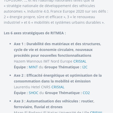
TOPOSURF, …, et les roadmap nationales telles que la
« stratégie nationale de développement des véhicules
autonomes », Industrie 4.0, France Europe 2020 sur ses défis :
2 « énergie propre, sûre et efficace », 3 « le renouveau
industriel » et 6 « mobilités et systèmes urbains durables ».
Les 6 axes stratégiques de RITMEA :
Axe 1 : Durabilité des matériaux et des structures,
cycle de vie et économie circulaire, nouveaux
procédés pour nouvelles fonctionnalisations
Hazem Wannous IMT Nord Europe
CRIStAL
Équipe :
MINT
du
Groupe Thématique :
I2C
Axe 2 : Efficacité énergétique et optimisation de la
consommation dans la mobilité et émission
Laurentiu Hetel CNRS
CRIStAL
Équipe :
SHOC
du
Groupe Thématique :
CO2
Axe 3 : Automatisation des véhicules : routier,
ferroviaire, fluvial et drones
Maan El Badaoui El Najjar Université de Lille
CRIStAL