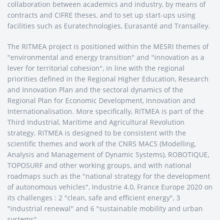
collaboration between academics and industry, by means of
contracts and CIFRE theses, and to set up start-ups using
facilities such as Euratechnologies, Eurasanté and Transalley.
The RITMEA project is positioned within the MESRI themes of
"environmental and energy transition" and "innovation as a
lever for territorial cohesion", in line with the regional
priorities defined in the Regional Higher Education, Research
and Innovation Plan and the sectoral dynamics of the
Regional Plan for Economic Development, Innovation and
Internationalisation. More specifically, RITMEA is part of the
Third Industrial, Maritime and Agricultural Revolution
strategy. RITMEA is designed to be consistent with the
scientific themes and work of the CNRS MACS (Modelling,
Analysis and Management of Dynamic Systems), ROBOTIQUE,
TOPOSURF and other working groups, and with national
roadmaps such as the "national strategy for the development
of autonomous vehicles", Industrie 4.0, France Europe 2020 on
its challenges : 2 "clean, safe and efficient energy", 3
"industrial renewal" and 6 "sustainable mobility and urban
systems".