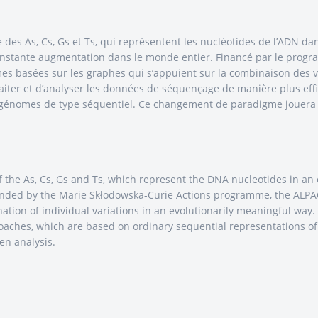
des As, Cs, Gs et Ts, qui représentent les nucléotides de l’ADN d
stante augmentation dans le monde entier. Financé par le progra
basées sur les graphes qui s’appuient sur la combinaison des var
raiter et d’analyser les données de séquençage de manière plus eff
 génomes de type séquentiel. Ce changement de paradigme jouera 
he As, Cs, Gs and Ts, which represent the DNA nucleotides in an 
unded by the Marie Skłodowska-Curie Actions programme, the ALPA
tion of individual variations in an evolutionarily meaningful way.
roaches, which are based on ordinary sequential representations of
en analysis.