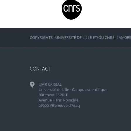
COPYRIGHTS : UNIVERSITÉ DE LILLE ET/OU CNRS - IMAGE
CONTACT
UMR CRIStAL
Université de Lille - Campus scientifique
Bâtiment ESPRIT
Avenue Henri Poincaré
59655 Villeneuve d'Ascq