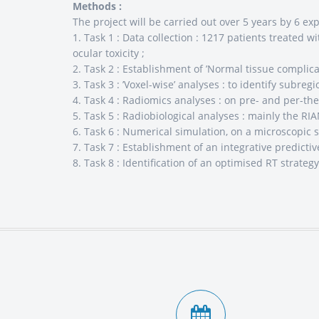
Methods :
The project will be carried out over 5 years by 6 exp
1. Task 1 : Data collection : 1217 patients treated 
ocular toxicity ;
2. Task 2 : Establishment of ’Normal tissue complic
3. Task 3 : ’Voxel-wise’ analyses : to identify subregi
4. Task 4 : Radiomics analyses : on pre- and per-the
5. Task 5 : Radiobiological analyses : mainly the R
6. Task 6 : Numerical simulation, on a microscopic sc
7. Task 7 : Establishment of an integrative predictiv
8. Task 8 : Identification of an optimised RT strateg