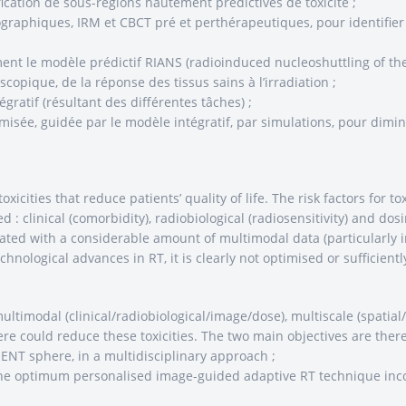
ification de sous-régions hautement prédictives de toxicité ;
ographiques, IRM et CBCT pré et perthérapeutiques, pour identifier
ment le modèle prédictif RIANS (radioinduced nucleoshuttling of th
copique, de la réponse des tissus sains à l’irradiation ;
gratif (résultant des différentes tâches) ;
imisée, guidée par le modèle intégratif, par simulations, pour diminu
xicities that reduce patients’ quality of life. The risk factors for t
ed : clinical (comorbidity), radiobiological (radiosensitivity) and d
ciated with a considerable amount of multimodal data (particularly i
chnological advances in RT, it is clearly not optimised or sufficient
multimodal (clinical/radiobiological/image/dose), multiscale (spatial
re could reduce these toxicities. The two main objectives are there
 ENT sphere, in a multidisciplinary approach ;
, the optimum personalised image-guided adaptive RT technique inc