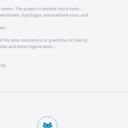
 teams. The project is divided into 8 tasks :
on xerostomy, dysphagia, osteoradionecrosis and
ds ;
the dose (dosiomics) or predictive of toxicity ;
model and bone regeneration ;
ity.