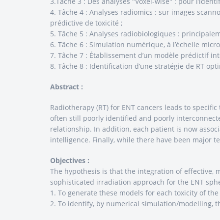
3.Tâche 3 : Des analyses "Voxel-wise" : pour l’ident
4. Tâche 4 : Analyses radiomics : sur images scann
prédictive de toxicité ;
5. Tâche 5 : Analyses radiobiologiques : principale
6. Tâche 6 : Simulation numérique, à l’échelle micros
7. Tâche 7 : Établissement d’un modèle prédictif inté
8. Tâche 8 : Identification d’une stratégie de RT opt
Abstract :
Radiotherapy (RT) for ENT cancers leads to specific to
often still poorly identified and poorly interconnect
relationship. In addition, each patient is now asso
intelligence. Finally, while there have been major te
Objectives :
The hypothesis is that the integration of effective, 
sophisticated irradiation approach for the ENT sphe
1. To generate these models for each toxicity of the
2. To identify, by numerical simulation/modelling