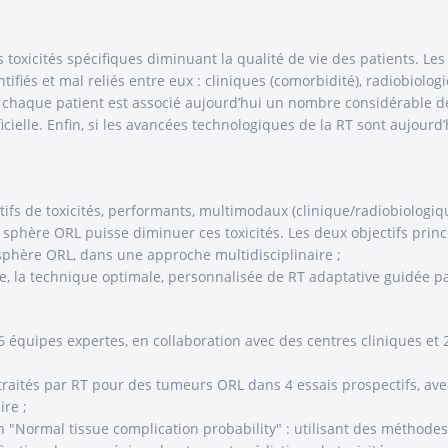
toxicités spécifiques diminuant la qualité de vie des patients. Les 
ifiés et mal reliés entre eux : cliniques (comorbidité), radiobiolog
 à chaque patient est associé aujourd’hui un nombre considérable d
icielle. Enfin, si les avancées technologiques de la RT sont aujourd
tifs de toxicités, performants, multimodaux (clinique/radiobiologiq
sphère ORL puisse diminuer ces toxicités. Les deux objectifs princ
sphère ORL, dans une approche multidisciplinaire ;
e, la technique optimale, personnalisée de RT adaptative guidée pa
6 équipes expertes, en collaboration avec des centres cliniques et 2
 traités par RT pour des tumeurs ORL dans 4 essais prospectifs, ave
ire ;
n "Normal tissue complication probability" : utilisant des méthode