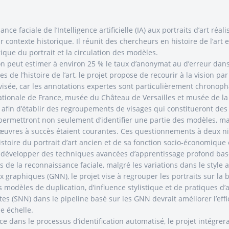
faciale de l’Intelligence artificielle (IA) aux portraits d’art réalis
 contexte historique. Il réunit des chercheurs en histoire de l’ar
rique du portrait et la circulation des modèles.
on peut estimer à environ 25 % le taux d’anonymat au d’erreur dans
 de l’histoire de l’art, le projet propose de recourir à la vision p
isée, car les annotations expertes sont particulièrement chronopha
ationale de France, musée du Château de Versailles et musée de la
le afin d’établir des regroupements de visages qui constitueront de
permettront non seulement d’identifier une partie des modèles, m
 d’œuvres à succès étaient courantes. Ces questionnements à deux ni
istoire du portrait d’art ancien et de sa fonction socio-économique
t de développer des techniques avancées d’apprentissage profond basé
is de la reconnaissance faciale, malgré les variations dans le style a
 graphiques (GNN), le projet vise à regrouper les portraits sur la 
es modèles de duplication, d’influence stylistique et de pratiques d’
s (SNN) dans le pipeline basé sur les GNN devrait améliorer l’efficaci
e échelle.
ce dans le processus d’identification automatisé, le projet intégrer