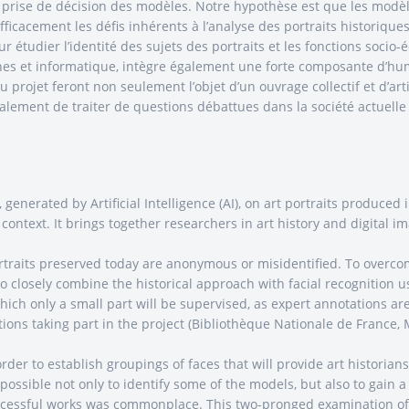
 prise de décision des modèles. Notre hypothèse est que les modèl
acement les défis inhérents à l’analyse des portraits historiques, o
our étudier l’identité des sujets des portraits et les fonctions soci
es et informatique, intègre également une forte composante d’hum
 projet feront non seulement l’objet d’un ouvrage collectif et d’ar
ement de traiter de questions débattues dans la société actuelle co
enerated by Artificial Intelligence (AI), on art portraits produced 
ontext. It brings together researchers in art history and digital im
ortraits preserved today are anonymous or misidentified. To overc
o closely combine the historical approach with facial recognition u
hich only a small part will be supervised, as expert annotations a
utions taking part in the project (Bibliothèque Nationale de Franc
n order to establish groupings of faces that will provide art histor
possible not only to identify some of the models, but also to gain a
ccessful works was commonplace. This two-pronged examination of th