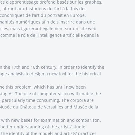
es d’apprentissage profond basés sur les graphes,
ffrant aux historiens de l’art à la fois des
o-économiques de l’art du portrait en Europe.
anités numériques afin de s’inscrire dans une
ticles, mais figureront également sur un site web
mme le rôle de l’intelligence artificielle dans la
in the 17th and 18th century, in order to identify the
age analysis to design a new tool for the historical
ome this problem, which has until now been
sing AI. The use of computer vision will enable the
re particularly time-consuming. The corpora are
e, Musée du Château de Versailles and Musée de la
ians with new bases for examination and comparison.
 better understanding of the artists’ studio
e identity of the models and artists’ practices