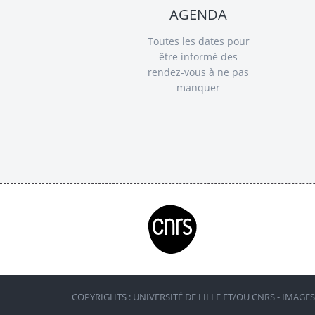
AGENDA
Toutes les dates pour
être informé des
rendez-vous à ne pas
manquer
COPYRIGHTS : UNIVERSITÉ DE LILLE ET/OU CNRS - IMAGE