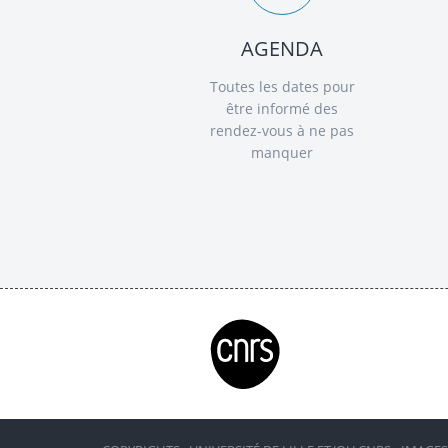
AGENDA
Toutes les dates pour
être informé des
rendez-vous à ne pas
manquer