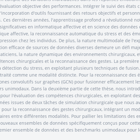
évaluation objective des performances. Intégrer le suivi des états c
ncorporation d'outils fournissant des retours objectifs et personna
ions. Ces dernières années, l'apprentissage profond a révolutionné
significatives en informatique affective et en science des données 
ique affective, la reconnaissance automatique du stress et des émo
 expression chez les individus. De plus, la nature multimodale de l'
tion efficace de sources de données diverses demeure un défi maje
praticiens, la nature dynamique des environnements chirurgicaux, et
étences chirurgicales et la reconnaissance des gestes. La premièr
 détection du stress, en exploitant plusieurs techniques de fusion
 traité comme une modalité distincte. Pour la reconnaissance des
nes convolutifs sur graphes (GCN) pour fusionner efficacement le
ders unimodaux. Dans la deuxième partie de cette thèse, nous intr
our l'évaluation des compétences chirurgicales, en exploitant de
nées issues de deux tâches de simulation chirurgicale que nous 
pour la reconnaissance des gestes chirurgicaux, intégrant un modu
ires entre différentes modalités. Pour pallier les limitations de
 nouveaux ensembles de données spécifiquement conçus pour cette 
emier ensemble de données et des benchmarks unimodaux pour l