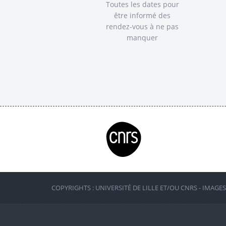
Toutes les dates pour
être informé des
rendez-vous à ne pas
manquer
COPYRIGHTS : UNIVERSITÉ DE LILLE ET/OU CNRS - IMAGE