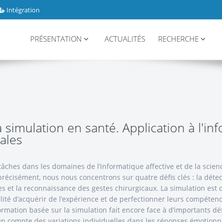
Intégration
PRÉSENTATION
ACTUALITÉS
RECHERCHE
imulation en santé. Application à l'info
ales
âches dans les domaines de l’informatique affective et de la scien
précisément, nous nous concentrons sur quatre défis clés : la déte
es et la reconnaissance des gestes chirurgicaux. La simulation es
ilité d’acquérir de l’expérience et de perfectionner leurs compéte
rmation basée sur la simulation fait encore face à d’importants défi
se en compte des variations individuelles dans les réponses émotionn