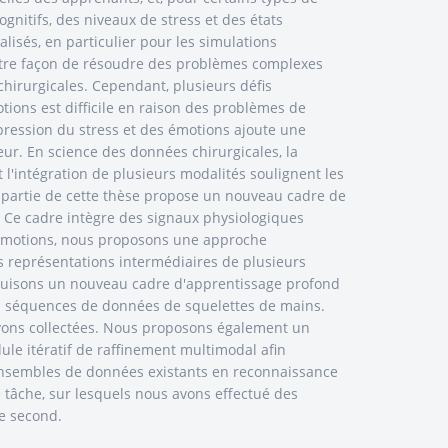
ognitifs, des niveaux de stress et des états
lisés, en particulier pour les simulations
 notre façon de résoudre des problèmes complexes
chirurgicales. Cependant, plusieurs défis
tions est difficile en raison des problèmes de
expression du stress et des émotions ajoute une
ur. En science des données chirurgicales, la
 l'intégration de plusieurs modalités soulignent les
e partie de cette thèse propose un nouveau cadre de
. Ce cadre intègre des signaux physiologiques
 émotions, nous proposons une approche
s représentations intermédiaires de plusieurs
oduisons un nouveau cadre d'apprentissage profond
s séquences de données de squelettes de mains.
avons collectées. Nous proposons également un
le itératif de raffinement multimodal afin
s ensembles de données existants en reconnaissance
tâche, sur lesquels nous avons effectué des
e second.