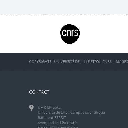
COPYRIGHTS : UNIVERSITÉ DE LILLE ET/OU CNRS - IMAGE
CONTACT
UMR CRIStAL
Université de Lille - Campus scientifique
Bâtiment ESPRIT
Avenue Henri Poincaré
59655 Villeneuve d'Ascq