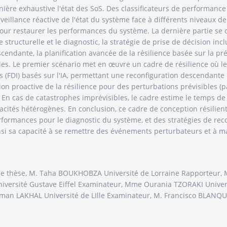
re exhaustive l'état des SoS. Des classificateurs de performance ba
illance réactive de l'état du système face à différents niveaux d
pour restaurer les performances du système. La dernière partie se c
 structurelle et le diagnostic, la stratégie de prise de décision inc
endante, la planification avancée de la résilience basée sur la pré
es. Le premier scénario met en œuvre un cadre de résilience où le
es (FDI) basés sur l'IA, permettant une reconfiguration descendant
ion proactive de la résilience pour des perturbations prévisibles (
 En cas de catastrophes imprévisibles, le cadre estime le temps de 
ités hétérogènes. En conclusion, ce cadre de conception résilient 
rformances pour le diagnostic du système, et des stratégies de rec
ainsi sa capacité à se remettre des événements perturbateurs et à ma
 de thèse, M. Taha BOUKHOBZA Université de Lorraine Rapporteur, 
ersité Gustave Eiffel Examinateur, Mme Ourania TZORAKI Univers
hman LAKHAL Université de LIlle Examinateur, M. Francisco BLANQ