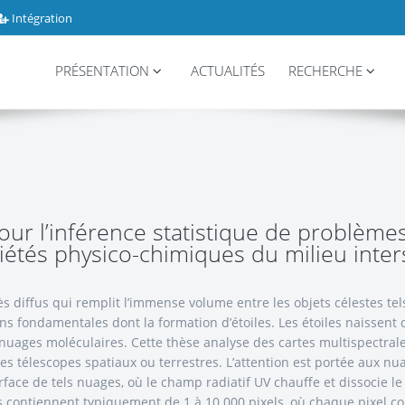
Intégration
PRÉSENTATION
ACTUALITÉS
RECHERCHE
r l’inférence statistique de problèmes 
iétés physico-chimiques du milieu inters
rès diffus qui remplit l’immense volume entre les objets célestes tel
ns fondamentales dont la formation d’étoiles. Les étoiles naissent 
 nuages moléculaires. Cette thèse analyse des cartes multispectra
des télescopes spatiaux ou terrestres. L’attention est portée aux nu
ace de tels nuages, où le champ radiatif UV chauffe et dissocie le
 contiennent typiquement de 1 à 10 000 pixels, où chaque pixel cont