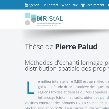
Agenda
Contact
Annuaire
Recrutement
Thèse de
Pierre Palud
Méthodes d’échantillonnage pou
distribution spatiale des propr
L
e milieu interstellaire (MIS) est un milieu t
galaxie. L’étude du MIS soulève des questio
régions froides et denses du MIS appelées
infrarouge lointain et radio, obtenues par 
voisines émettant des photons UV. La couche de surf
photodissociation (PDR). Leur cartes multispectrales