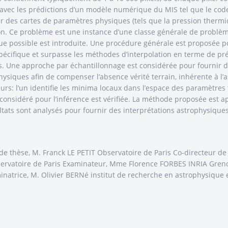
avec les prédictions d’un modèle numérique du MIS tel que le code
r des cartes de paramètres physiques (tels que la pression thermiq
n. Ce problème est une instance d’une classe générale de problèm
que possible est introduite. Une procédure générale est proposée
écifique et surpasse les méthodes d’interpolation en terme de pré
s. Une approche par échantillonnage est considérée pour fournir de
ysiques afin de compenser l’absence vérité terrain, inhérente à l
: l’un identifie les minima locaux dans l’espace des paramètres t
considéré pour l’inférence est vérifiée. La méthode proposée est 
ultats sont analysés pour fournir des interprétations astrophysiques
r de thèse, M. Franck LE PETIT Observatoire de Paris Co-directeur 
servatoire de Paris Examinateur, Mme Florence FORBES INRIA Gren
inatrice, M. Olivier BERNé institut de recherche en astrophysique 