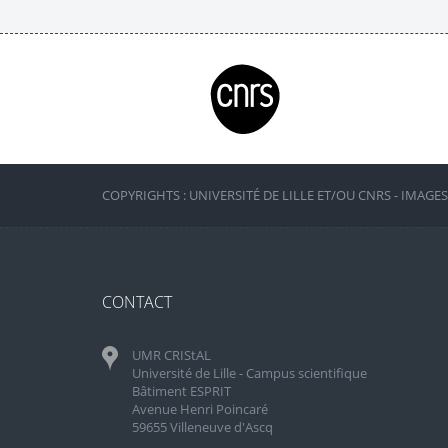
COPYRIGHTS : UNIVERSITÉ DE LILLE ET/OU CNRS - IMAGE
CONTACT
UMR CRIStAL
Université de Lille - Campus scientifique
Bâtiment ESPRIT
Avenue Henri Poincaré
59655 Villeneuve d'Ascq