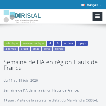
français
robotique
sante-numerique
gl
i2c
optima
topsys
algomus
orkad
smac
softe
spirals
Semaine de l'IA en région Hauts de
France
du 11 au 19 juin 2026
Semaine de l’IA dans la région Hauts de France.
11 juin
: Visite de la secrétaire d’état du Maryland à CRIStAL