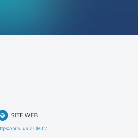
SITE WEB
ttps://pirvi.univ-lille.fr/