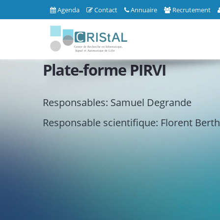
Agenda
Contact
Annuaire
Recrutement
Plate-forme PIRVI
Responsables: Samuel Degrande
Responsable scientifique: Florent Bert