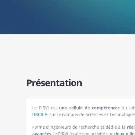
Présentation
Le PIRVI est
une cellule de compétences
du lab
l’
IRCICA
, sur le campus de Sciences et Technologies
Formé d’ingénieurs de recherche et dédié à la
réa
avancées
, le PIRVI fonde son activité sur
deux pilie