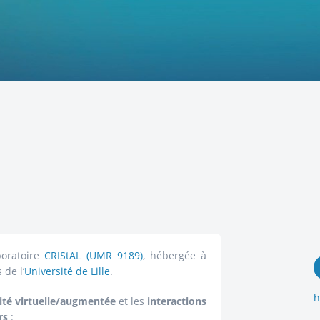
oratoire
CRIStAL (UMR 9189)
, hébergée à
 de l’
Université de Lille
.
h
lité virtuelle/augmentée
et les
interactions
rs
: