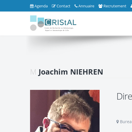
Agenda
Contact
Annuaire
Recrutement
M
Joachim NIEHREN
Dir
Bureau