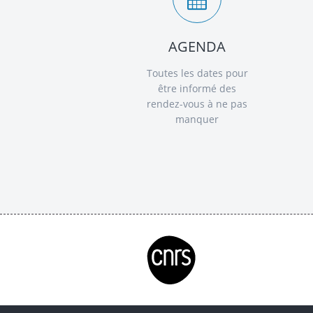
AGENDA
Toutes les dates pour
être informé des
rendez-vous à ne pas
manquer