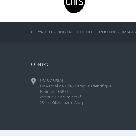
COPYRIGHTS : UNIVERSITÉ DE LILLE ET/OU CNRS - IMAGE
CONTACT
UMR CRIStAL
Université de Lille - Campus scientifique
Bâtiment ESPRIT
Avenue Henri Poincaré
59655 Villeneuve d'Ascq