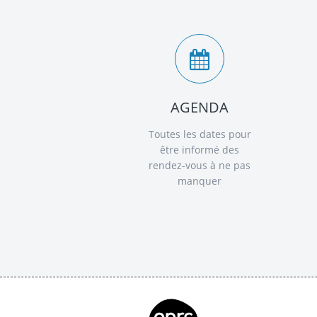
AGENDA
Toutes les dates pour
être informé des
rendez-vous à ne pas
manquer