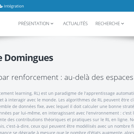
Intégration
PRÉSENTATION
ACTUALITÉS
RECHERCHE
e Domingues
ar renforcement : au-delà des espaces d
cement learning, RL) est un paradigme de l'apprentissage automat
t à interagir avec le monde. Les algorithmes de RL peuvent être c
emble de données fixe, avec lequel il doit calculer une bonne straté
onnées par lui-même, en interagissant avec l'environnement : c'est
te des contributions théoriques et pratiques sur le RL en ligne. 
, c'est-à-dire, ceux qui peuvent être modélisés avec un nombre fin
ormance se dégrade à mesure que le nombre d'états augmente, alors 