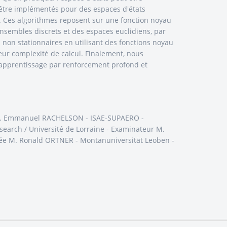
être implémentés pour des espaces d'états
. Ces algorithmes reposent sur une fonction noyau
 ensembles discrets et des espaces euclidiens, par
on stationnaires en utilisant des fonctions noyau
ur complexité de calcul. Finalement, nous
'apprentissage par renforcement profond et
ur M. Emmanuel RACHELSON - ISAE-SUPAERO -
earch / Université de Lorraine - Examinateur M.
itée M. Ronald ORTNER - Montanuniversität Leoben -