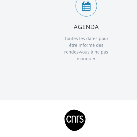
AGENDA
Toutes les dates pour
être informé des
rendez-vous à ne pas
manquer