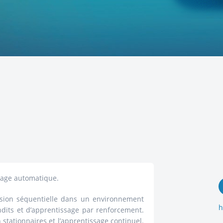
sage automatique.
ision séquentielle dans un environnement
h
ndits et d’apprentissage par renforcement.
stationnaires et l’apprentissage continuel.