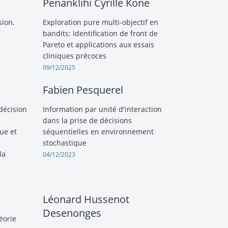
Penanklihi Cyrille Kone
sion,
Exploration pure multi-objectif en
bandits: Identification de front de
Pareto et applications aux essais
cliniques précoces
09/12/2025
Fabien Pesquerel
décision
Information par unité d'interaction
dans la prise de décisions
ue et
séquentielles en environnement
stochastique
la
04/12/2023
Léonard Hussenot
Desenonges
éorie