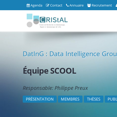
Agenda
Contact
Annuaire
Recrutement
DatInG : Data Intelligence Gro
Équipe SCOOL
Responsable: Philippe Preux
PRÉSENTATION
MEMBRES
THÈSES
PUBL