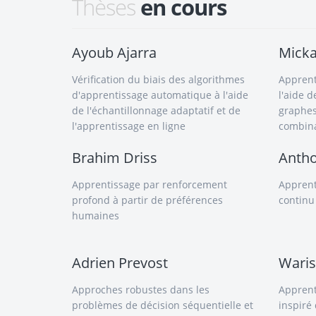
Thèses
en cours
Ayoub Ajarra
Micka
Vérification du biais des algorithmes
Apprent
d'apprentissage automatique à l'aide
l'aide 
de l'échantillonnage adaptatif et de
graphes
l'apprentissage en ligne
combina
Brahim Driss
Anth
Apprentissage par renforcement
Apprent
profond à partir de préférences
continu
humaines
Adrien Prevost
Waris
Approches robustes dans les
Apprent
problèmes de décision séquentielle et
inspiré