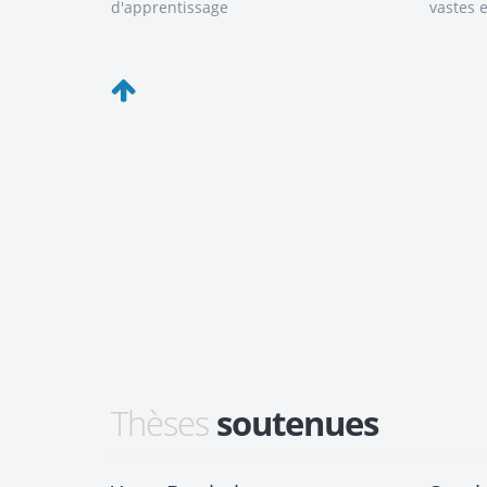
d'apprentissage
vastes 
Thèses
soutenues