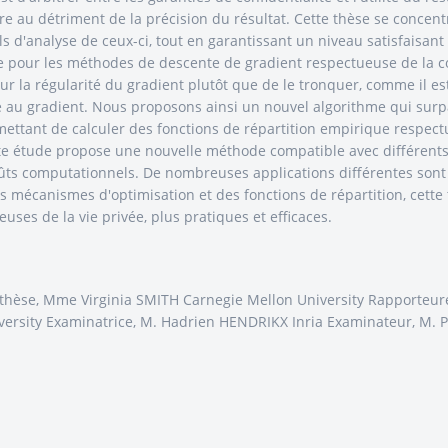
ire au détriment de la précision du résultat. Cette thèse se concen
s d'analyse de ceux-ci, tout en garantissant un niveau satisfaisant
pour les méthodes de descente de gradient respectueuse de la conf
 sur la régularité du gradient plutôt que de le tronquer, comme il 
té au gradient. Nous proposons ainsi un nouvel algorithme qui surpa
ttant de calculer des fonctions de répartition empirique respectu
tte étude propose une nouvelle méthode compatible avec différents 
ûts computationnels. De nombreuses applications différentes sont 
des mécanismes d'optimisation et des fonctions de répartition, cet
ses de la vie privée, plus pratiques et efficaces.
e thèse, Mme Virginia SMITH Carnegie Mellon University Rapporteure
sity Examinatrice, M. Hadrien HENDRIKX Inria Examinateur, M. P