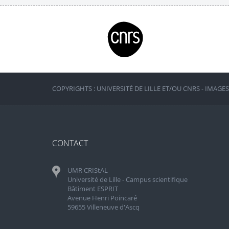
COPYRIGHTS : UNIVERSITÉ DE LILLE ET/OU CNRS - IMAGE
CONTACT
UMR CRIStAL
Université de Lille - Campus scientifique
Bâtiment ESPRIT
Avenue Henri Poincaré
59655 Villeneuve d'Ascq