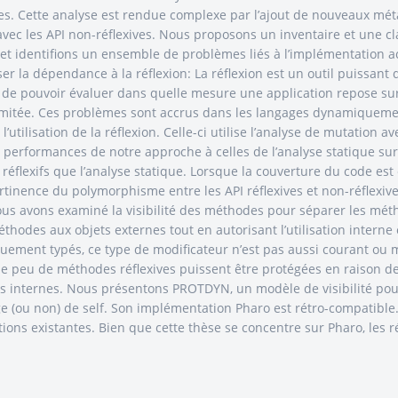
lles. Cette analyse est rendue complexe par l’ajout de nouveaux mét
avec les API non-réflexives. Nous proposons un inventaire et une c
et identifions un ensemble de problèmes liés à l’implémentation ac
ser la dépendance à la réflexion: La réflexion est un outil puissan
nt de pouvoir évaluer dans quelle mesure une application repose sur
 limitée. Ces problèmes sont accrus dans les langages dynamique
tilisation de la réflexion. Celle-ci utilise l’analyse de mutation a
erformances de notre approche à celles de l’analyse statique sur u
éflexifs que l’analyse statique. Lorsque la couverture du code est
ertinence du polymorphisme entre les API réflexives et non-réflexive
ous avons examiné la visibilité des méthodes pour séparer les méth
éthodes aux objets externes tout en autorisant l’utilisation interne 
iquement typés, ce type de modificateur n’est pas aussi courant o
e peu de méthodes réflexives puissent être protégées en raison de 
es internes. Nous présentons PROTDYN, un modèle de visibilité pou
age (ou non) de self. Son implémentation Pharo est rétro-compatibl
tions existantes. Bien que cette thèse se concentre sur Pharo, les 