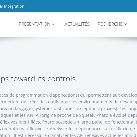
Intégration
PRÉSENTATION
ACTUALITÉS
RECHERCHE
eps toward its controls
rfaces de programmation d’applications) qui permettent aux develop
s permettent de créer des outils pour les environnements de dével
dans un langage (systèmes distribués, exceptions, proxies). Les la
tiques et les API. À l’origine proche de Squeak, Pharo a évolué depu
flexives identifiées, Pharo possède un large panel de fonctionnalit
 opérations réflexives; • Analyser les dépendances à la réflexion; • L
ication : Il est nécessaire d’analyser les API réflexives actuelles a