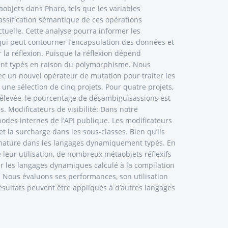
aobjets dans Pharo, tels que les variables
lassification sémantique de ces opérations
tuelle. Cette analyse pourra informer les
t qui peut contourner l’encapsulation des données et
 la réflexion. Puisque la réflexion dépend
ment typés en raison du polymorphisme. Nous
vec un nouvel opérateur de mutation pour traiter les
ne sélection de cinq projets. Pour quatre projets,
 élevée, le pourcentage de désambiguïsassions est
s. Modificateurs de visibilité: Dans notre
odes internes de l’API publique. Les modificateurs
et la surcharge dans les sous-classes. Bien qu’ils
u mature dans les langages dynamiquement typés. En
leur utilisation, de nombreux métaobjets réflexifs
r les langages dynamiques calculé à la compilation
e. Nous évaluons ses performances, son utilisation
résultats peuvent être appliqués à d’autres langages