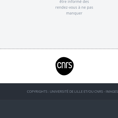
être informé des
rendez-vous à ne pas
manquer
COPYRIGHTS : UNIVERSITÉ DE LILLE ET/OU CNRS - IMAGE