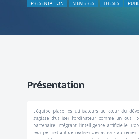
PRÉSENTATION
MEMBRES
THÈSES
PUBL
Présentation
L’équipe place les utilisateurs au cœur du déve
s’agisse d’utiliser l’ordinateur comme un outi
partenaire intégrant l’intelligence artificielle. L’o
leur permettant de réaliser des actions autrement 