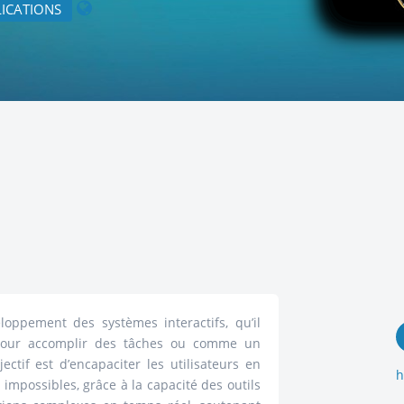
ICATIONS
loppement des systèmes interactifs, qu’il
l pour accomplir des tâches ou comme un
bjectif est d’encapaciter les utilisateurs en
h
impossibles, grâce à la capacité des outils