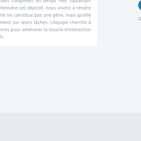
ations complexes en temps réel, soutenant
 atteindre cet objectif, nous visons à rendre
elle ne constitue pas une gêne, mais qu’elle
G
ement sur leurs tâches. L’équipe cherche à
nes pour améliorer la boucle d’interaction
fs.