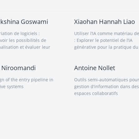
akshina Goswami
Xiaohan Hannah Liao
ation de logiciels :
Utiliser l’IA comme matériau d
oir les possibilités de
: Explorer le potentiel de l’IA
alisation et évaluer leur
générative pour la pratique du
 Niroomandi
Antoine Nollet
n of the entry pipeline in
Outils semi-automatiques pour
tive systems
gestion d'information dans des
espaces collaboratifs