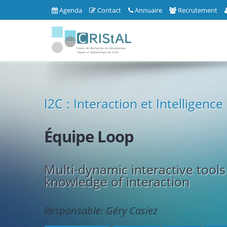
Agenda
Contact
Annuaire
Recrutement
I2C : Interaction et Intelligence
Équipe Loop
Multi-dynamic interactive too
knowledge of interaction
Responsable: Géry Casiez