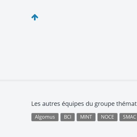
Les autres équipes du groupe thémati
Algomus
BCI
MINT
NOCE
SMAC